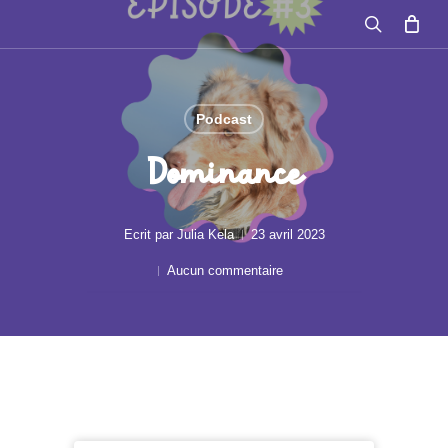
Skip
search
to
main
Podcast
content
Dominance
Ecrit par
Julia Kela
23 avril 2023
Aucun commentaire